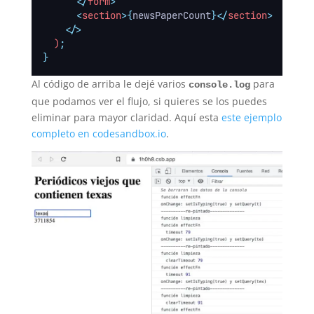
</
form
>
<
section
>{
newsPaperCount
}</
section
>
</>
  )
;
}
Al código de arriba le dejé varios
para
console.log
que podamos ver el flujo, si quieres se los puedes
eliminar para mayor claridad. Aquí esta
este ejemplo
completo en codesandbox.io
.