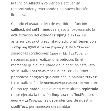
la función
effectFn
volviendo a activar un
temporizador y retornando una nueva función
limpieza.
Cuando el usuario deja de escribir, la función
callback
del
setTimeout
se ejecuta, provocando la
actualización del estado
isTyping
a
. Lo
false
anterior causa otro
repintado
adicional, teniendo a
igual a
y
igual a
,
isTyping
false
query
“texas”
siendo las condiciones (
)
query && !isTyping
necesarias para realizar una petición. En el
momento que el resultado de la petición está listo,
se actualiza
con el número de
setNewsPaperCount
periódicos antiguos que contiene la palabra
“texas”
.
La actualización de
provoca un
setNewsPaperCount
último
repintado
, solo que en este último
repintado
no se ejecuta la función
limpieza
ni
effectFn
porque
y
las dependencias de nuestro
query
isTyping
,
useEffect
, permanecen sin cambiar.