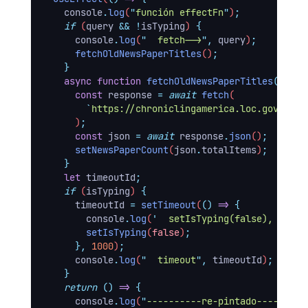
console
.
log
(
"
función effectFn
"
)
;
if
 (
query
&&
!
isTyping
) 
{
console
.
log
(
"
  fetch-->
"
,
query
)
;
fetchOldNewsPaperTitles
()
;
}
async
function
fetchOldNewsPaperTitles
()
{
const
response
=
await
fetch
(
`
https://chroniclingamerica.loc.gov/sear
      )
;
const
json
=
await
response
.
json
()
;
setNewsPaperCount
(
json
.
totalItems
)
;
}
let
timeoutId
;
if
 (
isTyping
) 
{
timeoutId
=
setTimeout
(
()
=>
{
console
.
log
(
'
  setIsTyping(false), provo
setIsTyping
(
false
)
;
},
1000
)
;
console
.
log
(
"
  timeout
"
,
timeoutId
)
;
}
return
()
=>
{
console
.
log
(
"
----------re-pintado---------