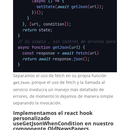
      (
async
()
=>
{
setState
(
await
getJson
(
url
))
;
}
)()
;
}
},
 [
url
,
condition
])
;
return
state
;
}
// Es simple , sin control de errores para no pe
async
function
getJson
(
url
)
{
const
response
=
await
fetch
(
url
)
return
await
response
.
json
()
;
}
Separamos el uso de fetch en su propia función
, porque el uso de fetch y la llamada al
getJson
servicio involucra un manejo más detallado de
errores, de momento lo dejamos de manera simple
separando la invocación.
Implementamos el react hook
personalizado
useGetJsonWhenCondition en nuestro
componente OldNewsPapers