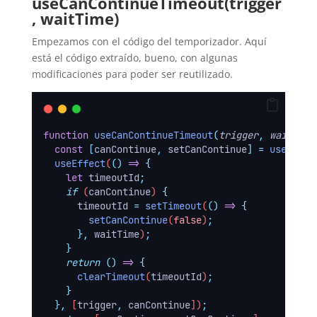
useCanContinueTimeout(trigger
, waitTime)
Empezamos con el código del temporizador. Aquí
está el código extraído, bueno, con algunas
modificaciones para poder ser reutilizado.
function
useCanContinueTimeout
(
trigger
,
waitTime
const
[
canContinue
,
setCanContinue
]
=
useState
useEffect
(
()
=>
{
let
timeoutId
;
if
 (
canContinue
) 
{
timeoutId
=
setTimeout
(
()
=>
{
setCanContinue
(
false
)
;
},
waitTime
)
;
}
return
()
=>
{
clearTimeout
(
timeoutId
)
;
}
},
 [
trigger
,
canContinue
])
;