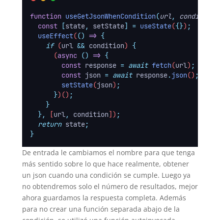
function
useGetJsonWhenCondition
(
url
,
condition
)
const
[
state
,
setState
]
=
useState
(
{}
)
;
useEffect
(
()
=>
{
if
 (
url
&&
condition
) 
{
      (
async
()
=>
{
const
response
=
await
fetch
(
url
)
;
const
json
=
await
response
.
json
()
;
setState
(
json
)
;
}
)()
;
}
},
 [
url
,
condition
])
;
return
state
;
}
De entrada le cambiamos el nombre para que tenga
más sentido sobre lo que hace realmente, obtener
un json cuando una condición se cumple. Luego ya
no obtendremos solo el número de resultados, mejor
ahora guardamos la respuesta completa. Además
para no crear una función separada abajo de la