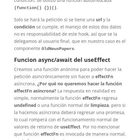
condición, se utilizó una función autoinvocada
.
(function() {})()
Solo se hará la petición si se tiene una
url
y la
condición
se cumple, el manejo de estos dos datos
no es responsabilidad de este hook, así que se la
delegamos al usuario final, que en nuestro caso es el
componente
.
OldNewsPapers
Funcion async/await del useEffect
Creamos una función anónima para poder hacer la
petición asincrónicamente sin hacer a
effectFn
asíncrona,
¿Por qué no queremos hacer la función
effectFn asíncrona?
La respuesta en realidad es
simple, normalmente la función
effectFn
regresa
undefined
o una función normal de
limpieza
, pero si
la hacemos asíncrona deberá regresar una promesa,
lo cual romperá con el funcionamiento normal de
valores de retorno de
useEffect
. Por no mencionar
que función
effectFn
es invocada de manera normal,