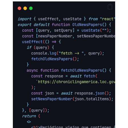
import
{
useEffect
,
useState
}
from
"
react
"
;
export
default
function
OldNewsPapers
()
{
const
[
query
,
setQuery
]
=
useState
(
""
)
;
const
[
newsPaperNumber
,
setNewsPaperNumber
]
=
useEffect
(
()
=>
{
if
 (
query
) 
{
console
.
log
(
"
fetch -> 
"
,
query
)
;
fetchOldNewsPapers
()
;
}
async
function
fetchOldNewsPapers
()
{
const
response
=
await
fetch
(
`
https://chroniclingamerica.loc.gov/sear
      )
;
const
json
=
await
response
.
json
()
;
setNewsPaperNumber
(
json
.
totalItems
)
;
}
},
 [
query
])
;
return
 (
<>
<
h1
>
Periódicos viejos que contienen 
{
query