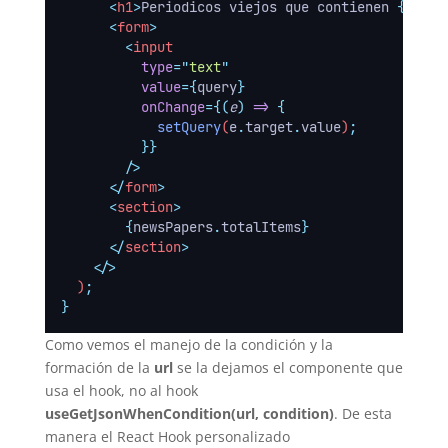
<
h1
>
Periodicos viejos que contienen 
{
query
<
form
>
<
input
type
=
"
text
"
value
={
query
}
onChange
={(
e
)
=>
{
setQuery
(
e
.
target
.
value
)
;
}}
        />
</
form
>
<
section
>
{
newsPapers
.
totalItems
}
</
section
>
</>
  )
;
}
Como vemos el manejo de la condición y la
formación de la
url
se la dejamos el componente que
usa el hook, no al hook
useGetJsonWhenCondition(url, condition)
. De esta
manera el React Hook personalizado