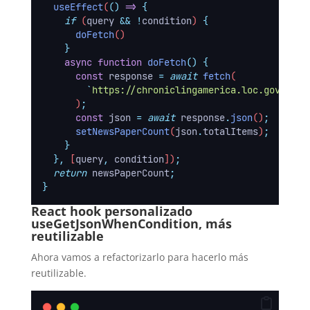
useEffect
(
()
=>
{
if
 (
query
&&
!
condition
) 
{
doFetch
()
}
async
function
doFetch
()
{
const
response
=
await
fetch
(
`
https://chroniclingamerica.loc.gov/sear
      )
;
const
json
=
await
response
.
json
()
;
setNewsPaperCount
(
json
.
totalItems
)
;
}
},
 [
query
,
condition
])
;
return
newsPaperCount
;
}
React hook personalizado
useGetJsonWhenCondition, más
reutilizable
Ahora vamos a refactorizarlo para hacerlo más
reutilizable.