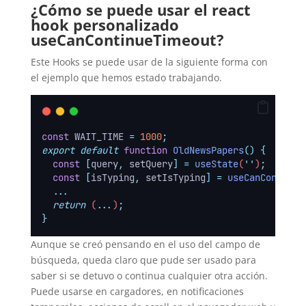
¿Cómo se puede usar el react
hook personalizado
useCanContinueTimeout?
Este Hooks se puede usar de la siguiente forma con
el ejemplo que hemos estado trabajando.
const
 WAIT_TIME 
=
1000
;
export
default
function
OldNewsPapers
()
{
const
[
query
,
setQuery
]
=
useState
(
''
)
;
const
[
isTyping
,
setIsTyping
]
=
useCanContinue
...
return
 (
...
)
;
}
Aunque se creó pensando en el uso del campo de
búsqueda, queda claro que pude ser usado para
saber si se detuvo o continua cualquier otra acción.
Puede usarse en cargadores, en notificaciones