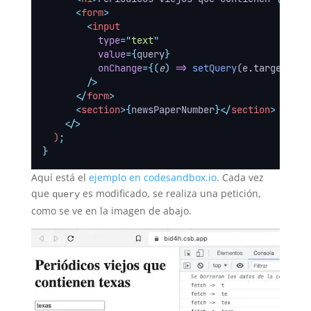
<
form
>
<
input
type
=
"
text
"
value
={
query
}
onChange
={(
e
)
=>
setQuery
(e
.
target
.
val
        />
</
form
>
<
section
>{
newsPaperNumber
}</
section
>
</>
  )
;
}
Aquí está el
ejemplo en codesandbox.io
. Cada vez
que
es modificado, se realiza una petición,
query
como se ve en la imagen de abajo.