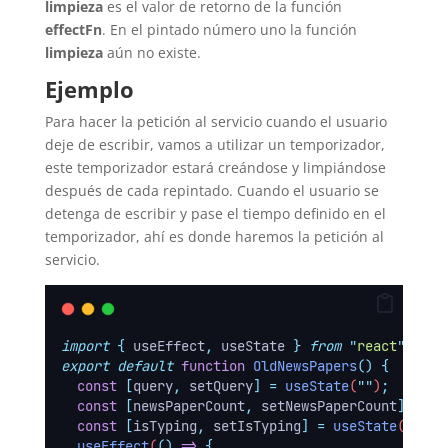
limpieza
es el valor de retorno de la función
effectFn
. En el pintado número uno la función
limpieza
aún no existe.
Ejemplo
Para hacer la petición al servicio cuando el usuario
deje de escribir, vamos a utilizar un temporizador,
este temporizador estará creándose y limpiándose
después de cada repintado. Cuando el usuario se
detenga de escribir y pase el tiempo definido en el
temporizador, ahí es donde haremos la petición al
servicio.
import
{
useEffect
,
useState
}
from
"
react
"
;
export
default
function
OldNewsPapers
()
{
const
[
query
,
setQuery
]
=
useState
(
""
)
;
const
[
newsPaperCount
,
setNewsPaperCount
]
=
us
const
[
isTyping
,
setIsTyping
]
=
useState
(
false
useEffect
(
()
=>
{