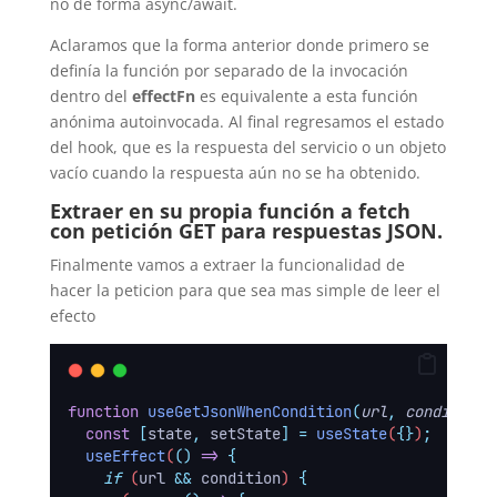
no de forma async/await.
Aclaramos que la forma anterior donde primero se
definía la función por separado de la invocación
dentro del
effectFn
es equivalente a esta función
anónima autoinvocada. Al final regresamos el estado
del hook, que es la respuesta del servicio o un objeto
vacío cuando la respuesta aún no se ha obtenido.
Extraer en su propia función a fetch
con petición GET para respuestas JSON.
Finalmente vamos a extraer la funcionalidad de
hacer la peticion para que sea mas simple de leer el
efecto
function
useGetJsonWhenCondition
(
url
,
condition
)
const
[
state
,
setState
]
=
useState
(
{}
)
;
useEffect
(
()
=>
{
if
 (
url
&&
condition
) 
{