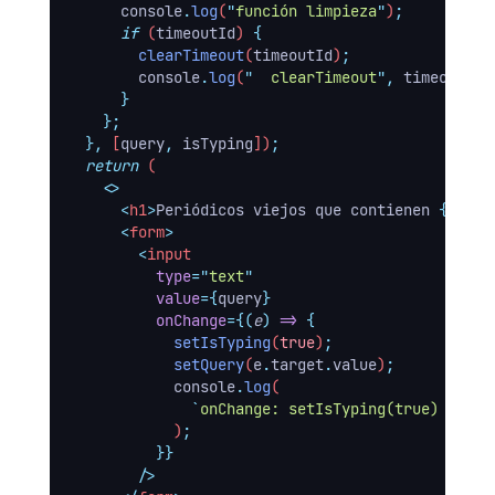
console
.
log
(
"
función limpieza
"
)
;
if
 (
timeoutId
) 
{
clearTimeout
(
timeoutId
)
;
console
.
log
(
"
  clearTimeout
"
,
timeoutId
)
}
};
},
 [
query
,
isTyping
])
;
return
 (
<>
<
h1
>
Periódicos viejos que contienen 
{
query
<
form
>
<
input
type
=
"
text
"
value
={
query
}
onChange
={(
e
)
=>
{
setIsTyping
(
true
)
;
setQuery
(
e
.
target
.
value
)
;
console
.
log
(
`
onChange: setIsTyping(true) y set
            )
;
}}
        />