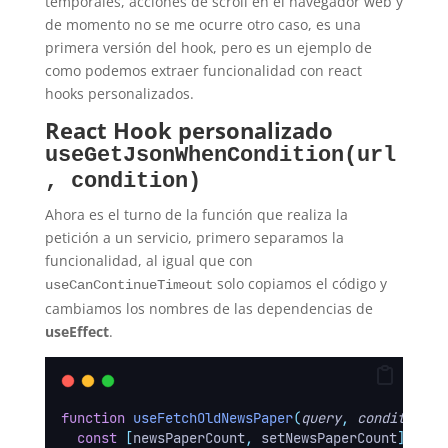
temporales, acciones de scroll en el navegador web y
de momento no se me ocurre otro caso, es una
primera versión del hook, pero es un ejemplo de
como podemos extraer funcionalidad con react
hooks personalizados.
React Hook personalizado
useGetJsonWhenCondition(url
, condition)
Ahora es el turno de la función que realiza la
petición a un servicio, primero separamos la
funcionalidad, al igual que con
solo copiamos el código y
useCanContinueTimeout
cambiamos los nombres de las dependencias de
useEffect
.
function
useFetchOldNewsPaper
(
query
,
condition
)
const
[
newsPaperCount
,
setNewsPaperCount
]
=
us