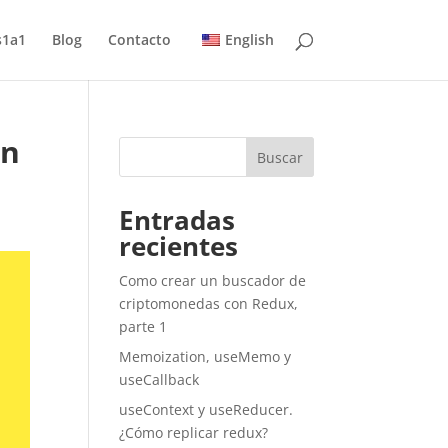
s1a1
Blog
Contacto
English
en
Buscar
Entradas
recientes
Como crear un buscador de
criptomonedas con Redux,
parte 1
Memoization, useMemo y
useCallback
useContext y useReducer.
¿Cómo replicar redux?