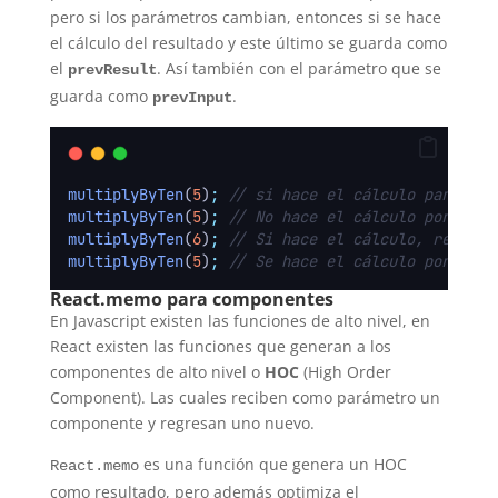
pero si los parámetros cambian, entonces si se hace
el cálculo del resultado y este último se guarda como
el
. Así también con el parámetro que se
prevResult
guarda como
.
prevInput
multiplyByTen
(
5
)
;
// si hace el cálculo para reg
multiplyByTen
(
5
)
;
// No hace el cálculo porque e
multiplyByTen
(
6
)
;
// Si hace el cálculo, regresa
multiplyByTen
(
5
)
;
// Se hace el cálculo porque e
React.memo para componentes
En Javascript existen las funciones de alto nivel, en
React existen las funciones que generan a los
componentes de alto nivel o
HOC
(High Order
Component). Las cuales reciben como parámetro un
componente y regresan uno nuevo.
es una función que genera un HOC
React.memo
como resultado, pero además optimiza el