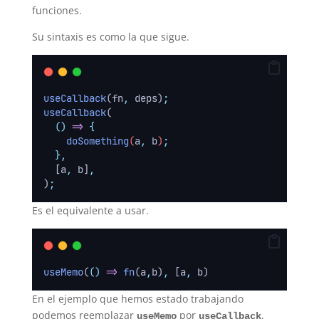
funciones.
Su sintaxis es como la que sigue.
useCallback
(fn
,
 deps)
;
useCallback
(
()
=>
{
doSomething
(
a
,
b
)
;
},
  [a
,
 b]
,
)
;
Es el equivalente a usar.
useMemo
(
()
=>
fn
(a
,
b)
,
 [a
,
 b)
En el ejemplo que hemos estado trabajando
podemos reemplazar
por
.
useMemo
useCallback