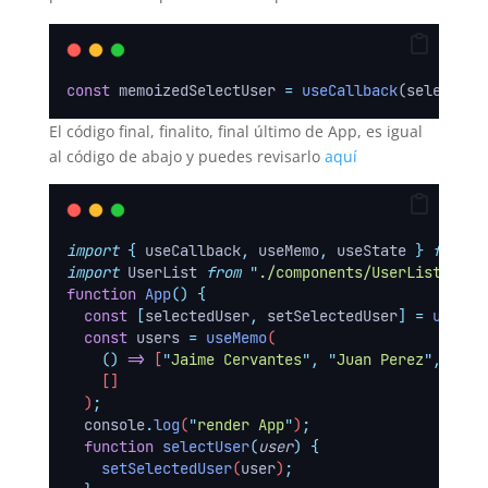
const
 memoizedSelectUser 
=
useCallback
(selectUse
El código final, finalito, final último de App, es igual
al código de abajo y puedes revisarlo
aquí
import
{
useCallback
,
useMemo
,
useState
}
from
"
import
 UserList 
from
"
./components/UserList
"
;
function
App
()
{
const
[
selectedUser
,
setSelectedUser
]
=
useSta
const
users
=
useMemo
(
()
=>
 [
"
Jaime Cervantes
"
,
"
Juan Perez
"
,
"
Car
    []
  )
;
console
.
log
(
"
render App
"
)
;
function
selectUser
(
user
)
{
setSelectedUser
(
user
)
;