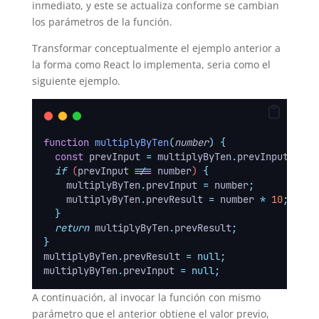
inmediato, y este se actualiza conforme se cambian
los parámetros de la función.
Transformar conceptualmente el ejemplo anterior a
la forma como React lo implementa, seria como el
siguiente ejemplo.
function
multiplyByTen
(
number
)
{
const
prevInput
=
multiplyByTen
.
prevInput
;
if
 (
prevInput
!==
number
) 
{
multiplyByTen
.
prevInput
=
number
;
multiplyByTen
.
prevResult
=
number
*
10
;
}
return
multiplyByTen
.
prevResult
;
}
multiplyByTen
.
prevResult 
=
null;
multiplyByTen
.
prevInput 
=
null;
A continuación, al invocar la función con mismo
parámetro que el anterior obtiene el valor previo,