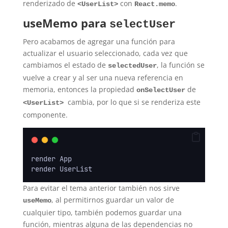
renderizado de
con
.
<UserList>
React.memo
useMemo para
selectUser
Pero acabamos de agregar una función para
actualizar el usuario seleccionado, cada vez que
cambiamos el estado de
, la función se
selectedUser
vuelve a crear y al ser una nueva referencia en
memoria, entonces la propiedad
de
onSelectUser
cambia, por lo que si se renderiza este
<UserList>
componente.
render App
render UserList
Para evitar el tema anterior también nos sirve
, al permitirnos guardar un valor de
useMemo
cualquier tipo, también podemos guardar una
función, mientras alguna de las dependencias no