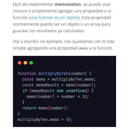
fácil de implementar
memoization
, se puede usar
closure o simplemente agregar una propiedad a la
función (
una función es un objeto
). Esta propiedad
normalmente puede ser un objeto o un array para
guardar los resultados ya calculados.
Voy a escribir un ejemplo, nos quedamos con lo más
simple agregando una propiedad
a la función.
memo
function
multiplyByTen
(
number
)
{
const
memo
=
multiplyByTen
.
memo
;
const
memoResult
=
memo
[
number
]
;
if
 (
memoResult
===
undefined
) 
{
memo
[
number
] 
=
number
*
10
;
}
return
memo
[
number
]
;
}
multiplyByTen
.
memo 
=
{};