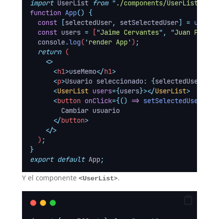
import
 UserList 
from
"
./components/UserList
"
;
function
App
()
{
const
[
selectedUser
,
setSelectedUser
]
=
useSta
const
users
=
 [
"
Jaime Cervantes
"
,
"
Juan Perez
"
console
.
log
(
'
render App
'
)
;
return
 (
<>
<
h1
>
useMemo
</
h1
>
<
p
>
Usuario seleccionado: 
{
selectedUser
}</
p
<
UserList
users
={
users
}></
UserList
>
<
button
onClick
={()
=>
setSelectedUser
(
"
Pe
        Cambiar usuario
</
button
>
</>
  )
;
}
export
default
 App
;
Y el componente
>
.
<UserList