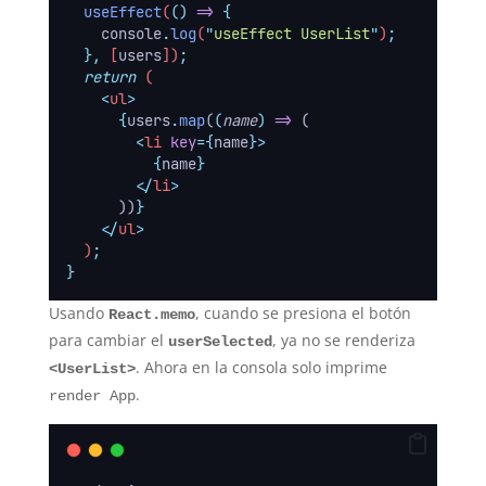
useEffect
(
()
=>
{
console
.
log
(
"
useEffect UserList
"
)
;
},
 [
users
])
;
return
 (
<
ul
>
{
users
.
map
(
(
name
)
=>
 (
<
li
key
={
name
}>
{
name
}
</
li
>
      ))
}
</
ul
>
  )
;
}
Usando
, cuando se presiona el botón
React.memo
para cambiar el
, ya no se renderiza
userSelected
. Ahora en la consola solo imprime
<UserList>
.
render App