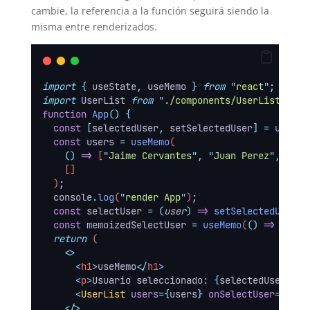
cambie, la referencia a la función seguirá siendo la
misma entre renderizados.
import
{
useState
,
useMemo
}
from
"
react
"
;
import
 UserList 
from
"
./components/UserList
"
;
function
App
()
{
const
[
selectedUser
,
setSelectedUser
]
=
useSta
const
users
=
useMemo
(
()
=>
 [
"
Jaime Cervantes
"
,
"
Juan Perez
"
,
"
Car
    []
  )
;
console
.
log
(
"
render App
"
)
;
const
selectUser
=
(
user
)
=>
setSelectedUser
(
u
const
memoizedSelectUser
=
useMemo
(
()
=>
selec
return
 (
<>
<
h1
>
useMemo
</
h1
>
<
p
>
Usuario seleccionado: 
{
selectedUser
}</
p
<
UserList
users
={
users
} 
onSelectUser
={
memo
</>