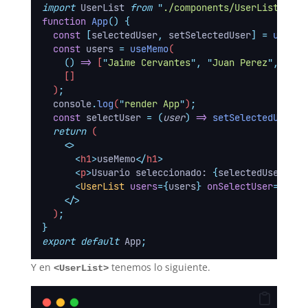
import
 UserList 
from
"
./components/UserList
"
;
function
App
()
{
const
[
selectedUser
,
setSelectedUser
]
=
useSta
const
users
=
useMemo
(
()
=>
 [
"
Jaime Cervantes
"
,
"
Juan Perez
"
,
"
Car
    []
  )
;
console
.
log
(
"
render App
"
)
;
const
selectUser
=
(
user
)
=>
setSelectedUser
(
u
return
 (
<>
<
h1
>
useMemo
</
h1
>
<
p
>
Usuario seleccionado: 
{
selectedUser
}</
p
<
UserList
users
={
users
} 
onSelectUser
={
sele
</>
  )
;
}
export
default
 App
;
Y en
tenemos lo siguiente.
<UserList>