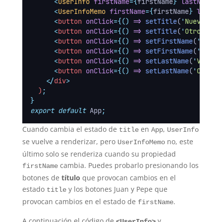
<
UserInfo
firstName
={
firstName
} 
lastName
={
<
UserInfoMemo
firstName
={
firstName
} 
lastNa
<
button
onClick
={()
=>
setTitle
(
'
Nuevo tit
<
button
onClick
={()
=>
setTitle
(
'
Otro nuev
<
button
onClick
={()
=>
setFirstName
(
'
Juan
'
<
button
onClick
={()
=>
setFirstName
(
'
Jaime
<
button
onClick
={()
=>
setLastName
(
'
Velasc
<
button
onClick
={()
=>
setLastName
(
'
Cervan
</
div
>
  )
;
}
export
default
 App
;
Cuando cambia el estado de
en
,
title
App
UserInfo
se vuelve a renderizar, pero
no, este
UserInfoMemo
último solo se renderiza cuando su propiedad
cambia. Puedes probarlo presionando los
firstName
botones de
título
que provocan cambios en el
estado
y los botones Juan y Pepe que
title
provocan cambios en el estado de
.
firstName
A continuación el código de
y
<UserInfo>