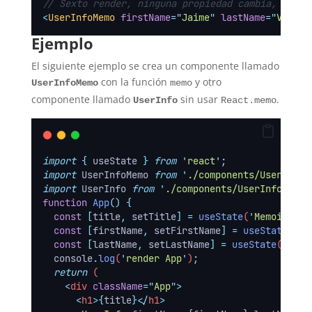
// Sexto render, ninguna propiedad cambia, no se
<
UserInfoMemo
firstName
=
"
Jaime
"
lastName
=
"
Velasc
Ejemplo
El siguiente ejemplo se crea un componente llamado
con la función
y otro
UserInfoMemo
memo
componente llamado
sin usar
.
UserInfo
React.memo
import
{
useState
}
from
'
react
'
;
import
 UserInfoMemo 
from
'
./components/UserInfoM
import
 UserInfo 
from
'
./components/UserInfo
'
;
function
App
()
{
const
[
title
,
setTitle
]
=
useState
(
'
Memoizatio
const
[
firstName
,
setFirstName
]
=
useState
(
'
Ja
const
[
lastName
,
setLastName
]
=
useState
(
'
Cerv
console
.
log
(
'
render App
'
)
;
return
 (
<
div
className
=
"
App
"
>
<
h1
>{
title
}</
h1
>