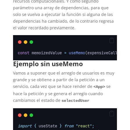
recursos computacionales. Y como segundo
parámetro una array de dependencias, para que
solo se vuelva a ejecutar la función si alguna de las
dependencias ha cambiado, de lo contrario regresa
el valor recordado previamente.
const
 memoizedValue 
=
useMemo
(expensiveCallback
,
Ejemplo sin useMemo
Vamos a suponer que el arreglo de usuarios es muy
grande y se obtiene a partir de la petición a un
servicio, cada vez que se hace render de
se
<App>
hace la petición y se genera el arreglo cuando
cambiamos el estado de
selectedUser
import
{
useState
}
from
"
react
"
;