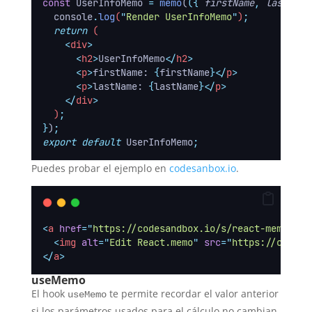
const
 UserInfoMemo 
=
memo
(
({
firstName
,
lastName
console
.
log
(
"
Render UserInfoMemo
"
)
;
return
 (
<
div
>
<
h2
>
UserInfoMemo
</
h2
>
<
p
>
firstName: 
{
firstName
}</
p
>
<
p
>
lastName: 
{
lastName
}</
p
>
</
div
>
  )
;
}
)
;
export
default
 UserInfoMemo
;
Puedes probar el ejemplo en
codesanbox.io
.
<
a
href
=
"
https://codesandbox.io/s/react-memo-hjq
<
img
alt
=
"
Edit React.memo
"
src
=
"
https://codesa
</
a
>
useMemo
El hook
te permite recordar el valor anterior
useMemo
si los parámetros usados para el cálculo no cambian,