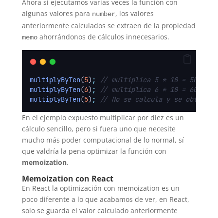
Ahora si ejecutamos varias veces la función con
algunas valores para
, los valores
number
anteriormente calculados se extraen de la propiedad
ahorrándonos de cálculos innecesarios.
memo
multiplyByTen
(
5
)
;
// multiplica 5 * 10 = 50
multiplyByTen
(
6
)
;
// multiplica 6 * 10 = 60
multiplyByTen
(
5
)
;
// No se calcula y se obtiene 
En el ejemplo expuesto multiplicar por diez es un
cálculo sencillo, pero si fuera uno que necesite
mucho más poder computacional de lo normal, sí
que valdría la pena optimizar la función con
memoization
.
Memoization con React
En React la optimización con memoization es un
poco diferente a lo que acabamos de ver, en React,
solo se guarda el valor calculado anteriormente