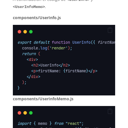
.
<UserInfoMemo>
components/UserInfo.js
export
default
function
UserInfo
({
firstName
})
console
.
log
(
'
render
'
)
;
return
 (
<
div
>
<
h2
>
UserInfo
</
h2
>
<
p
>
firstName: 
{
firstName
}</
p
>
</
div
>
  )
;
}
components/UserInfoMemo.js
import
{
memo
}
from
"
react
"
;