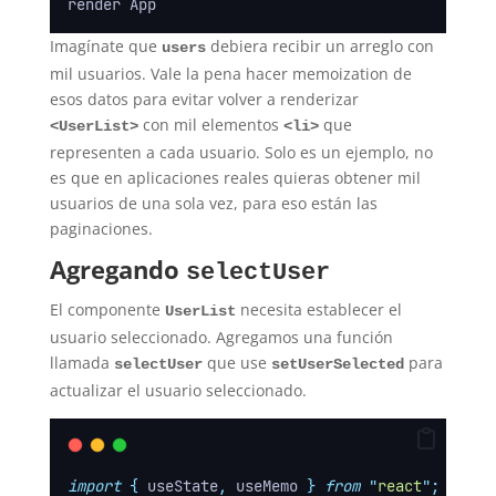
render App
Imagínate que
debiera recibir un arreglo con
users
mil usuarios. Vale la pena hacer memoization de
esos datos para evitar volver a renderizar
con mil elementos
que
<UserList>
<li>
representen a cada usuario. Solo es un ejemplo, no
es que en aplicaciones reales quieras obtener mil
usuarios de una sola vez, para eso están las
paginaciones.
Agregando
selectUser
El componente
necesita establecer el
UserList
usuario seleccionado. Agregamos una función
llamada
que use
para
selectUser
setUserSelected
actualizar el usuario seleccionado.
import
{
useState
,
useMemo
}
from
"
react
"
;