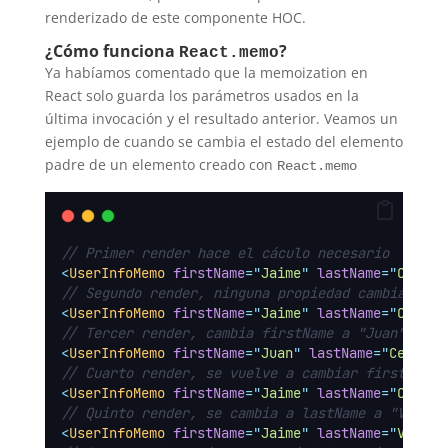
renderizado de este componente HOC.
¿Cómo funciona
?
React.memo
Ya habíamos comentado que la memoization en
React solo guarda los parámetros usados en la
última invocación y el resultado anterior. Veamos un
ejemplo de cuando se cambia el estado del elemento
padre de un elemento creado con
React.memo
// Primer render hace el cáculo necesario
<
UserInfoMemo
firstName
=
"
Jaime
"
lastName
=
"
Cervan
// Segundo render, ninguna propiedad cambia, no 
<
UserInfoMemo
firstName
=
"
Jaime
"
lastName
=
"
Cervan
// Tercer render, cambia firstName a "Juan", vue
<
UserInfoMemo
firstName
=
"
Juan
"
lastName
=
"
Cervant
// Cuarto render, se vuelve a cambiar firstName 
<
UserInfoMemo
firstName
=
"
Jaime
"
lastName
=
"
Cervan
// Quinto render, se cambia a lastName a "Velasc
<
UserInfoMemo
firstName
=
"
Jaime
"
lastName
=
"
Velasc