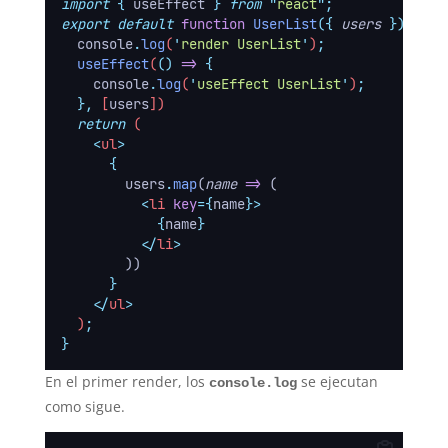
import
{
useEffect
}
from
"
react
"
;
export
default
function
UserList
({
users
})
{
console
.
log
(
'
render UserList
'
)
;
useEffect
(
()
=>
{
console
.
log
(
'
useEffect UserList
'
)
;
},
 [
users
])
return
 (
<
ul
>
{
        users
.
map
(
name
=>
 (
<
li
key
={
name
}>
{
name
}
</
li
>
        ))
}
</
ul
>
  )
;
}
En el primer render, los
se ejecutan
console.log
como sigue.