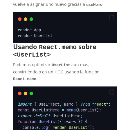
vuelve a asignar uno nuevo gracias a
.
useMemo
render App
render UserList
Usando
sobre
React.memo
<UserList>
Podemos optimizar
aún más,
UserList
convirtiéndolo en un HOC usando la función
.
React.memo
import
{
useEffect
,
memo
}
from
"
react
"
;
const
 UserListMemo 
=
memo
(UserList)
;
export
default
 UserListMemo
;
function
UserList
({
users
})
{
console
.
log
(
"
render UserList
"
)
;