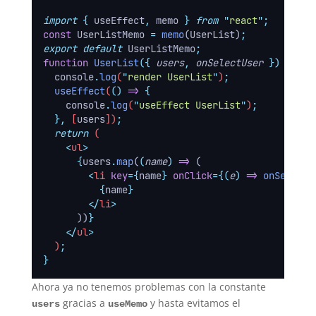
import
{
useEffect
,
memo
}
from
"
react
"
;
const
 UserListMemo 
=
memo
(UserList)
;
export
default
 UserListMemo
;
function
UserList
({
users
,
onSelectUser
})
{
console
.
log
(
"
render UserList
"
)
;
useEffect
(
()
=>
{
console
.
log
(
"
useEffect UserList
"
)
;
},
 [
users
])
;
return
 (
<
ul
>
{
users
.
map
(
(
name
)
=>
 (
<
li
key
={
name
} 
onClick
={(
e
)
=>
onSelectU
{
name
}
</
li
>
      ))
}
</
ul
>
  )
;
}
Ahora ya no tenemos problemas con la constante
gracias a
y hasta evitamos el
users
useMemo