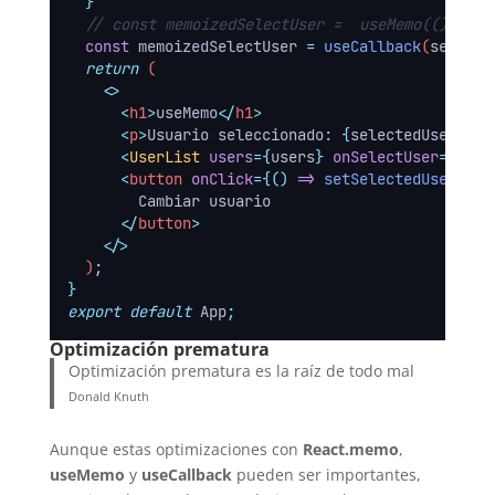
}
// const memoizedSelectUser =  useMemo(() => s
const
memoizedSelectUser
=
useCallback
(
selectU
return
 (
<>
<
h1
>
useMemo
</
h1
>
<
p
>
Usuario seleccionado: 
{
selectedUser
}</
p
<
UserList
users
={
users
} 
onSelectUser
={
memo
<
button
onClick
={()
=>
setSelectedUser
(
"
Pe
        Cambiar usuario
</
button
>
</>
  )
;
}
export
default
 App
;
Optimización prematura
Optimización prematura es la raíz de todo mal
Donald Knuth
Aunque estas optimizaciones con
React.memo
,
useMemo
y
useCallback
pueden ser importantes,