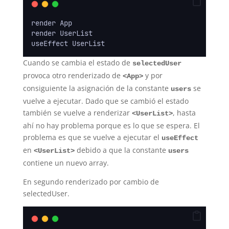
render App
render UserList
useEffect UserList
Cuando se cambia el estado de
selectedUser
provoca otro renderizado de
y por
<App>
consiguiente la asignación de la constante
se
users
vuelve a ejecutar. Dado que se cambió el estado
también se vuelve a renderizar
, hasta
<UserList>
ahí no hay problema porque es lo que se espera. El
problema es que se vuelve a ejecutar el
useEffect
en
debido a que la constante
<UserList>
users
contiene un nuevo array.
En segundo renderizado por cambio de
selectedUser.