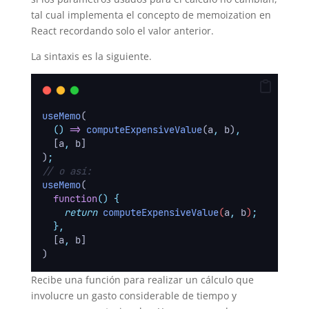
tal cual implementa el concepto de memoization en
React recordando solo el valor anterior.
La sintaxis es la siguiente.
useMemo
(
()
=>
computeExpensiveValue
(a
,
 b)
,
  [a
,
 b]
)
;
// o así:
useMemo
(
function
()
{
return
computeExpensiveValue
(
a
,
b
)
;
},
  [a
,
 b]
)
Recibe una función para realizar un cálculo que
involucre un gasto considerable de tiempo y