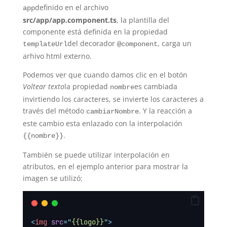
definido en el archivo
app
src/app/app.component.ts
, la plantilla del
componente está definida en la propiedad
del decorador
, carga un
templateUrl
@component
arhivo html externo.
Podemos ver que cuando damos clic en el botón
Voltear texto
la propiedad
es cambiada
nombre
invirtiendo los caracteres, se invierte los caracteres a
través del método
. Y la reacción a
cambiarNombre
este cambio esta enlazado con la interpolación
.
{{nombre}}
También se puede utilizar interpolación en
atributos, en el ejemplo anterior para mostrar la
imagen se utilizó:
<
img
src
=
"
{{logo}}
"
>