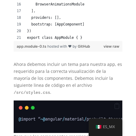
    BrowserAnimationsModule
  ],
  providers: [],
  bootstrap: [AppComponent]
})
export class AppModule { }
app.module-0.ts
hosted with ❤ by
GitHub
view raw
Ahora debemos incluir un tema para nuestra app, es
requerido para la correcta visualización de la
mayoría de los componentes. Debemos incluir la
siguiente linea de código en el archivo
.
/src/styles.css
@
import “
~@
angular
/
material
/
prebuilt
-
themes
/
indi
ES_MX