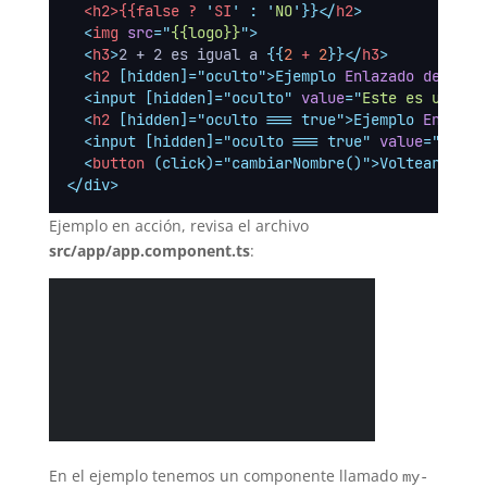
  <h2>{{false ? 
'
SI
'
:
'
NO
'
}}</
h2
>
<
img
src
=
"
{{logo}}
"
>
<
h3
>
2 + 2 es igual a 
{{
2
 + 
2
}}</
h3
>
<
h2
 [hidden]="oculto">Ejemplo 
Enlazado
de
 prop
  <input [hidden]="oculto" 
value
=
"
Este es un inp
<
h2
 [hidden]="oculto === true">Ejemplo 
Enlazad
  <input [hidden]="oculto === true" 
value
=
"
Este 
<
button
 (click)="cambiarNombre()">Voltear nomb
</div>
Ejemplo en acción, revisa el archivo
src/app/app.component.ts
:
En el ejemplo tenemos un componente llamado
my-