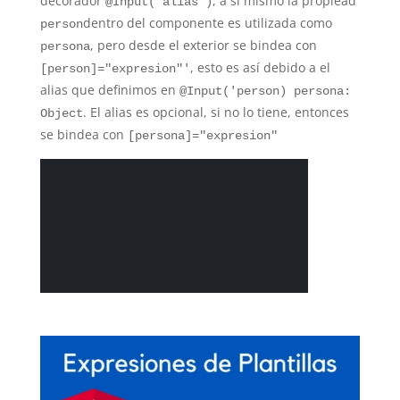
decorador
, a si mismo la propiead
@Input('alias')
dentro del componente es utilizada como
person
, pero desde el exterior se bindea con
persona
, esto es así debido a el
[person]="expresion"'
alias que definimos en
@Input('person) persona:
. El alias es opcional, si no lo tiene, entonces
Object
se bindea con
[persona]="expresion"