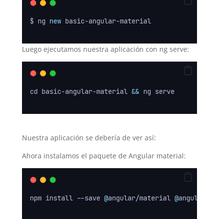
$ ng 
new
 basic
-
angular
-
material
Luego ejecutamos nuestra aplicación con ng serve:
cd basic
-
angular
-
material 
&&
 ng serve
Nuestra aplicación se debería de ver así:
Ahora instalamos el paquete de Angular material:
npm install 
--
save 
@
angular
/
material 
@
angular
/
cd