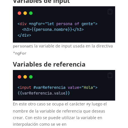
Variables de input
<
div
 *ngFor="let 
persona
of
 gente">
  <h3>{{persona.nombre}}</h3>
</div>
es la variable de input usada en la directiva
persona
*ngFor
Variables de referencia
<
input
 #varReferencia 
value
=
"
Hola
"
>
{{
varReferencia.value
}}
En este otro caso se ocupa el carácter
y luego el
#
nombre de la variable de referencia que deseas
crear. Con esto se puede utilizar la variable en
interpolación como se ve en