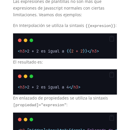
Las expresiones de plantillas no son más que
expresiones de Javascript normales con ciertas
limitaciones. Veamos dos ejemplos:
En Interpolación se utiliza la sintaxis
:
{{expresion}}
<
h3
>
2 + 2 es igual a 
{{
2
 + 
2
}}</
h3
>
El resultado es:
<
h3
>
2 + 2 es igual a 4
</
h3
>
En enlazado de propiedades se utiliza la sintaxis
:
[propiedad]="expresion"