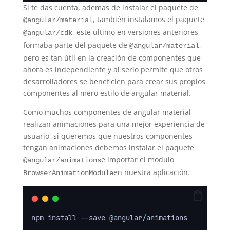
Si te das cuenta, ademas de instalar el paquete de
, también instalamos el paquete
@angular/material
, este ultimo en versiones anteriores
@angular/cdk
formaba parte del paquete de
,
@angular/material
pero es tan útil en la creación de componentes que
ahora es independiente y al serlo permite que otros
desarrolladores se beneficien para crear sus propios
componentes al mero estilo de angular material.
Como muchos componentes de angular material
realizan animaciones para una mejor experiencia de
usuario, si queremos que nuestros componentes
tengan animaciones debemos instalar el paquete
e importar el modulo
@angular/animations
en nuestra aplicación.
BrowserAnimationModule
npm install 
--
save 
@
angular
/
animations