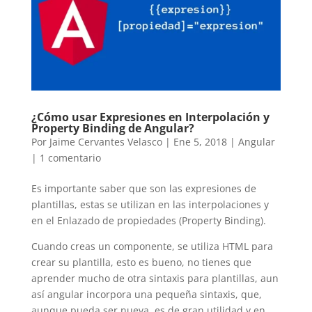
¿Cómo usar Expresiones en Interpolación y
Property Binding de Angular?
Por
Jaime Cervantes Velasco
|
Ene 5, 2018
|
Angular
|
1 comentario
Es importante saber que son las expresiones de
plantillas, estas se utilizan en las interpolaciones y
en el Enlazado de propiedades (Property Binding).
Cuando creas un componente, se utiliza HTML para
crear su plantilla, esto es bueno, no tienes que
aprender mucho de otra sintaxis para plantillas, aun
así angular incorpora una pequeña sintaxis, que,
aunque pueda ser nueva, es de gran utilidad y en