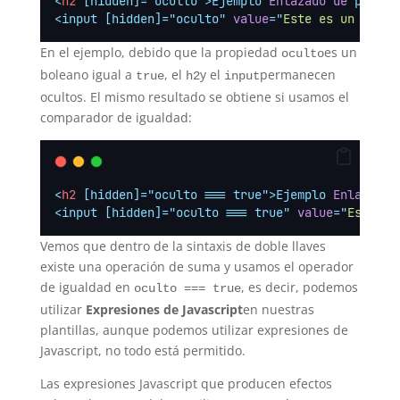
<
h2
 [hidden]="oculto">Ejemplo 
Enlazado
de
 propie
<input [hidden]="oculto" 
value
=
"
Este es un input
En el ejemplo, debido que la propiedad
es un
oculto
boleano igual a
, el
y el
permanecen
true
h2
input
ocultos. El mismo resultado se obtiene si usamos el
comparador de igualdad:
<
h2
 [hidden]="oculto === true">Ejemplo 
Enlazado
<input [hidden]="oculto === true" 
value
=
"
Este es
Vemos que dentro de la sintaxis de doble llaves
existe una operación de suma y usamos el operador
de igualdad en
, es decir, podemos
oculto === true
utilizar
Expresiones de Javascript
en nuestras
plantillas, aunque podemos utilizar expresiones de
Javascript, no todo está permitido.
Las expresiones Javascript que producen efectos