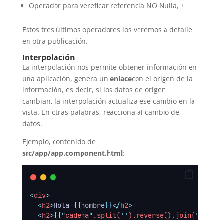
Operador para vereficar referencia NO Nulla,
!
Estos tres últimos operadores los veremos a detalle
en otra publicación.
Interpolación
La interpolación nos permite obtener información en
una aplicación, genera un
enlace
con el origen de la
información, es decir, si los datos de origen
cambian, la interpolación actualiza ese cambio en la
vista. En otras palabras, reacciona al cambio de
datos.
Ejemplo, contenido de
src/app/app.component.html
:
<
div
>
<
h2
>
Hola 
{{
nombre
}}</
h2
>
<
h2
>{{
"
cadena
"
.split(
''
).reverse().join(
''
)}}<