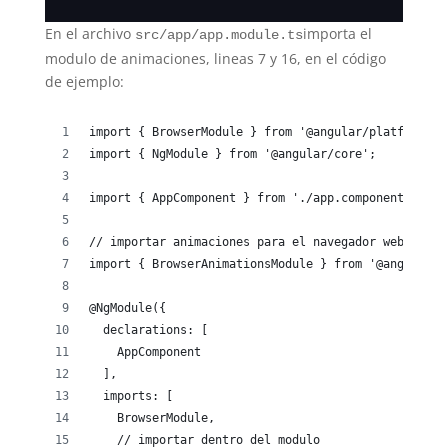
En el archivo
importa el
src/app/app.module.ts
modulo de animaciones, lineas 7 y 16, en el código
de ejemplo:
import { BrowserModule } from '@angular/platform-br
import { NgModule } from '@angular/core';
import { AppComponent } from './app.component';
// importar animaciones para el navegador web
import { BrowserAnimationsModule } from '@angular/p
@NgModule({
  declarations: [
    AppComponent
  ],
  imports: [
    BrowserModule,
    // importar dentro del modulo